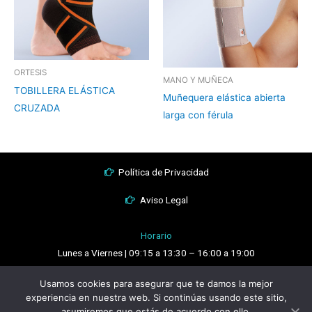
ORTESIS
MANO Y MUÑECA
TOBILLERA ELÁSTICA
Muñequera elástica abierta
CRUZADA
larga con férula
Política de Privacidad
Aviso Legal
Horario
Lunes a Viernes | 09:15 a 13:30 – 16:00 a 19:00
Sábados | 10:00 a 13:30
Usamos cookies para asegurar que te damos la mejor
F
I
Y
experiencia en nuestra web. Si continúas usando este sitio,
a
n
o
asumiremos que estás de acuerdo con ello.