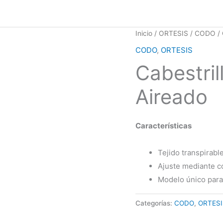
Inicio
/
ORTESIS
/
CODO
/ 
CODO
,
ORTESIS
Cabestril
Aireado
Características
Tejido transpirabl
Ajuste mediante co
Modelo único para
Categorías:
CODO
,
ORTESI