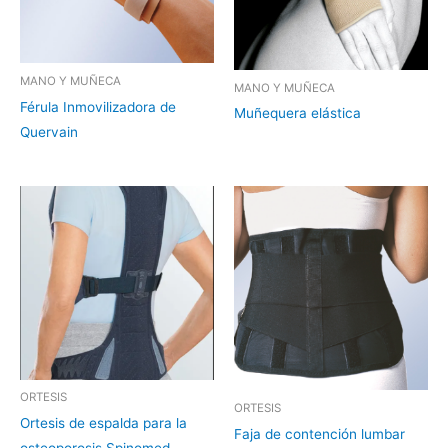
MANO Y MUÑECA
MANO Y MUÑECA
Férula Inmovilizadora de
Muñequera elástica
Quervain
ORTESIS
ORTESIS
Ortesis de espalda para la
Faja de contención lumbar