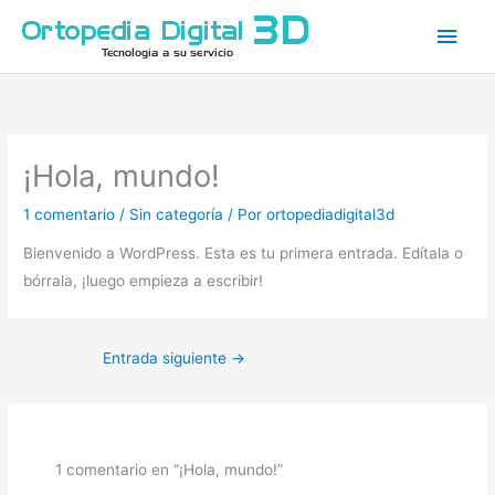
Ir
Men
al
princ
contenido
¡Hola, mundo!
1 comentario
/
Sin categoría
/ Por
ortopediadigital3d
Bienvenido a WordPress. Esta es tu primera entrada. Edítala o
bórrala, ¡luego empieza a escribir!
Entrada siguiente
→
1 comentario en “¡Hola, mundo!”